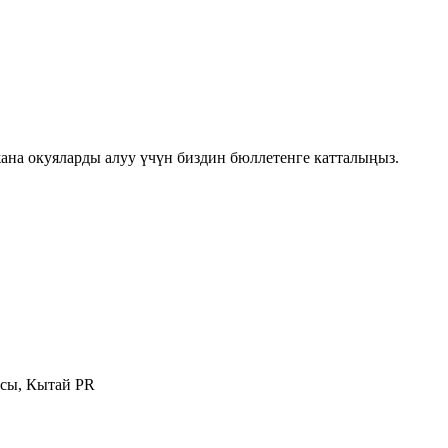
на окуяларды алуу үчүн биздин бюллетенге катталыңыз.
ясы, Кытай PR