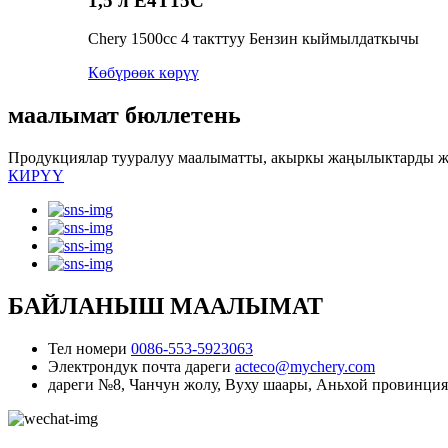
1,5 л
E4T15C
Chery 1500cc 4 такттуу Бензин кыймылдаткычы
Көбүрөөк көрүү
маалымат бюллетень
Продукциялар тууралуу маалыматты, акыркы жаңылыктарды жа
КИРҮҮ
БАЙЛАНЫШ МААЛЫМАТ
Тел номери
0086-553-5923063
Электрондук почта дареги
acteco@mychery.com
дареги
№8, Чанчун жолу, Вуху шаары, Аньхой провинци