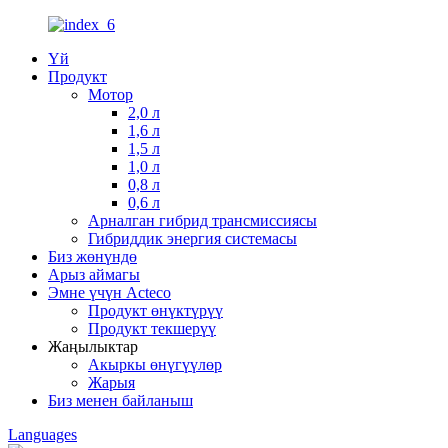
Үй
Продукт
Мотор
2,0 л
1,6 л
1,5 л
1,0 л
0,8 л
0,6 л
Арналган гибрид трансмиссиясы
Гибриддик энергия системасы
Биз жөнүндө
Арыз аймагы
Эмне үчүн Acteco
Продукт өнүктүрүү
Продукт текшерүү
Жаңылыктар
Акыркы өнүгүүлөр
Жарыя
Биз менен байланыш
Languages