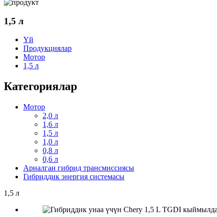
1,5 л
Үй
Продукциялар
Мотор
1,5 л
Категориялар
Мотор
2,0 л
1,6 л
1,5 л
1,0 л
0,8 л
0,6 л
Арналган гибрид трансмиссиясы
Гибриддик энергия системасы
1,5 л