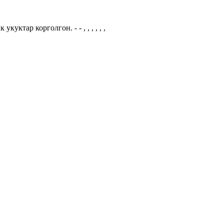
куктар корголгон. - - , , , , , ,