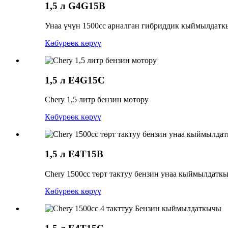
1,5 л
G4G15B
Унаа үчүн 1500cc арналган гибриддик кыймылдатк
Көбүрөөк көрүү
1,5 л
E4G15C
Chery 1,5 литр бензин мотору
Көбүрөөк көрүү
1,5 л
E4T15B
Chery 1500cc төрт тактуу бензин унаа кыймылдатк
Көбүрөөк көрүү