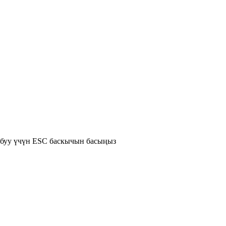
абуу үчүн ESC баскычын басыңыз