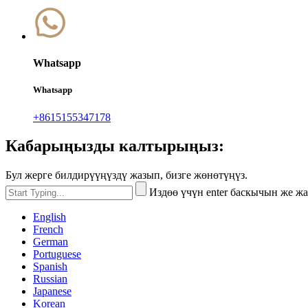
Whatsapp
Whatsapp
+8615155347178
Кабарыңызды калтырыңыз:
Бул жерге билдирүүңүздү жазып, бизге жөнөтүңүз.
Издөө үчүн enter баскычын же ж
English
French
German
Portuguese
Spanish
Russian
Japanese
Korean