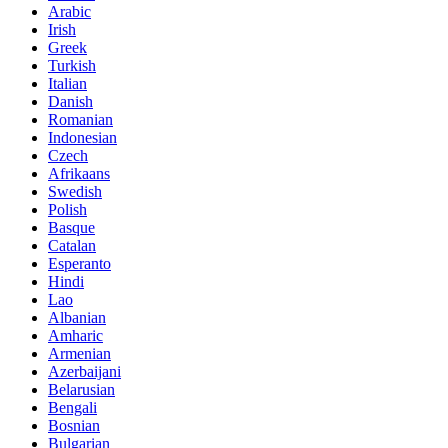
Arabic
Irish
Greek
Turkish
Italian
Danish
Romanian
Indonesian
Czech
Afrikaans
Swedish
Polish
Basque
Catalan
Esperanto
Hindi
Lao
Albanian
Amharic
Armenian
Azerbaijani
Belarusian
Bengali
Bosnian
Bulgarian