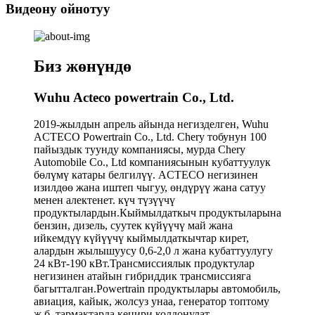
Видеону ойнотуу
Биз жөнүндө
Wuhu Acteco powertrain Co., Ltd.
2019-жылдын апрель айында негизделген, Wuhu
ACTECO Powertrain Co., Ltd. Chery тобунун 100
пайыздык туунду компаниясы, мурда Chery
Automobile Co., Ltd компаниясынын кубаттуулук
бөлүмү катары белгилүү. ACTECO негизинен
изилдөө жана иштеп чыгуу, өндүрүү жана сатуу
менен алектенет. күч түзүүчү
продуктылардын.Кыймылдаткыч продуктыларына
бензин, дизель, суутек күйүүчү май жана
ийкемдүү күйүүчү кыймылдаткычтар кирет,
алардын жылышуусу 0,6-2,0 л жана кубаттуулугу
24 кВт-190 кВт.Трансмиссиялык продуктулар
негизинен атайын гибриддик трансмиссияга
багытталган.Powertrain продуктылары автомобиль,
авиация, кайык, жолсуз унаа, генератор топтому
ж.б. тармактарда кеңири колдонулат.