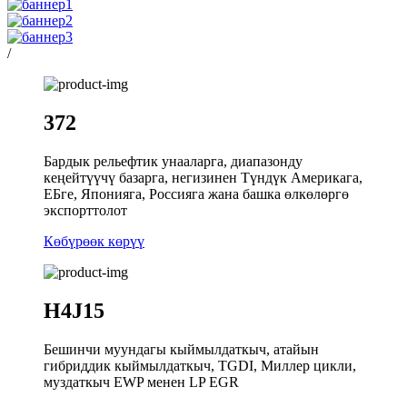
/
372
Бардык рельефтик унааларга, диапазонду
кеңейтүүчү базарга, негизинен Түндүк Америкага,
ЕБге, Японияга, Россияга жана башка өлкөлөргө
экспорттолот
Көбүрөөк көрүү
H4J15
Бешинчи муундагы кыймылдаткыч, атайын
гибриддик кыймылдаткыч, TGDI, Миллер цикли,
муздаткыч EWP менен LP EGR