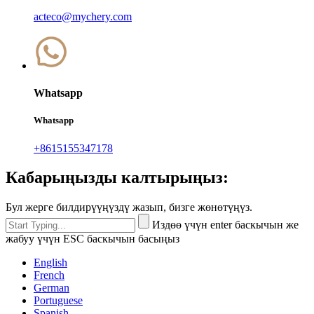
acteco@mychery.com
Whatsapp
Whatsapp
+8615155347178
Кабарыңызды калтырыңыз:
Бул жерге билдирүүңүздү жазып, бизге жөнөтүңүз.
Издөө үчүн enter баскычын же
жабуу үчүн ESC баскычын басыңыз
English
French
German
Portuguese
Spanish