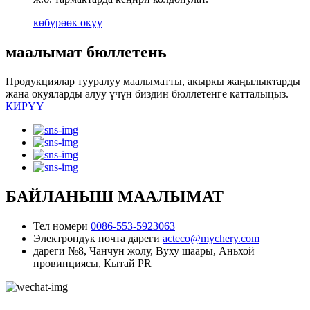
көбүрөөк окуу
маалымат бюллетень
Продукциялар тууралуу маалыматты, акыркы жаңылыктарды
жана окуяларды алуу үчүн биздин бюллетенге катталыңыз.
КИРҮҮ
БАЙЛАНЫШ МААЛЫМАТ
Тел номери
0086-553-5923063
Электрондук почта дареги
acteco@mychery.com
дареги
№8, Чанчун жолу, Вуху шаары, Аньхой
провинциясы, Кытай PR