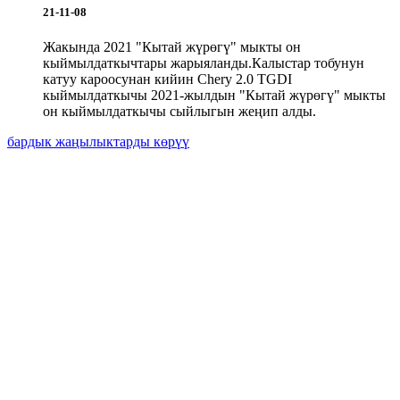
21-11-08
Жакында 2021 "Кытай жүрөгү" мыкты он
кыймылдаткычтары жарыяланды.Калыстар тобунун
катуу кароосунан кийин Chery 2.0 TGDI
кыймылдаткычы 2021-жылдын "Кытай жүрөгү" мыкты
он кыймылдаткычы сыйлыгын жеңип алды.
бардык жаңылыктарды көрүү