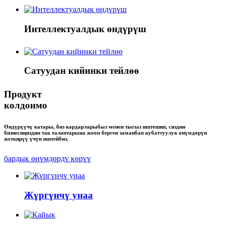
Интеллектуалдык өндүрүш
Сатуудан кийинки тейлөө
Продукт
колдонмо
Өндүрүүчү катары, биз кардарларыбыз менен тыгыз иштешип, сиздин
бизнесиңиздин так талаптарына жооп берген заманбап кубаттуулук өнүмдөрүн
жеткирүү үчүн иштейбиз.
бардык өнүмдөрдү көрүү
Жүргүнчү унаа