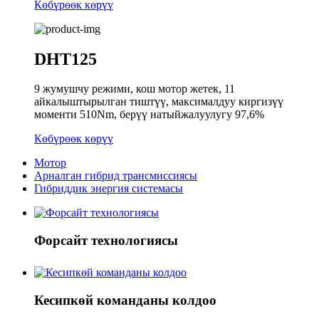
Көбүрөөк көрүү
DHT125
9 жумушчу режими, кош мотор жетек, 11
айкалыштырылган тиштүү, максималдуу киргизүү
моменти 510Nm, берүү натыйжалуулугу 97,6%
Көбүрөөк көрүү
Мотор
Арналган гибрид трансмиссиясы
Гибриддик энергия системасы
Форсайт технологиясы
Кесипкөй команданы колдоо