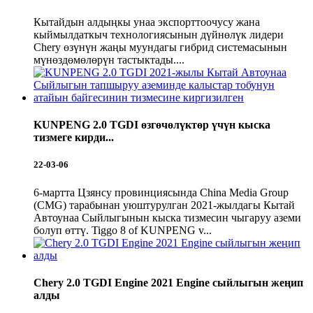
Кытайдын алдыңкы унаа экспорттоочусу жана
кыймылдаткыч технологиясынын дүйнөлүк лидери
Chery өзүнүн жаңы муундагы гибрид системасынын
мүнөздөмөлөрүн тастыктады....
KUNPENG 2.0 TGDI өзгөчөлүктөр үчүн кыска
тизмеге кирди...
22-03-06
6-мартта Цзянсу провинциясында China Media Group
(CMG) тарабынан уюштурулган 2021-жылдагы Кытай
Автоунаа Сыйлыгынын кыска тизмесин чыгаруу аземи
болуп өттү. Tiggo 8 of KUNPENG v...
Chery 2.0 TGDI Engine 2021 Engine сыйлыгын жеңип
алды