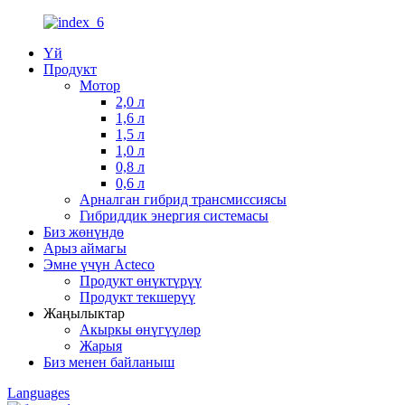
Үй
Продукт
Мотор
2,0 л
1,6 л
1,5 л
1,0 л
0,8 л
0,6 л
Арналган гибрид трансмиссиясы
Гибриддик энергия системасы
Биз жөнүндө
Арыз аймагы
Эмне үчүн Acteco
Продукт өнүктүрүү
Продукт текшерүү
Жаңылыктар
Акыркы өнүгүүлөр
Жарыя
Биз менен байланыш
Languages