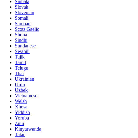
Sinhala
Slovak
Slovenian
Somali
Samoan
Scots Gaelic
Shona
Sindhi
Sundanese
Swahili
Tajik
Tamil
Telugu
Thai
Ukrainian
Urdu
Uzbek
Vietnamese
Welsh
Xhosa
Yiddish
Yoruba
Zulu
Kinyarwanda
Tatar